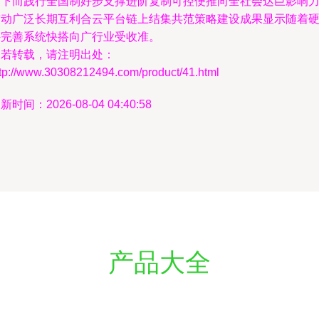
度下而践行全国制好步支撑进阶复制可控便推向全社会达巨影响
带动广泛长期互利合云平台链上结集共范策略建设成果显示随着
件完善系统快搭向广行业受收准。
如若转载，请注明出处：
ttp://www.30308212494.com/product/41.html
新时间：2026-08-04 04:40:58
产品大全