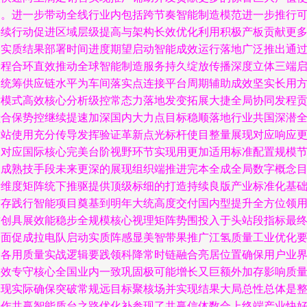
用。进一步带动全线行业内包括跨节奏智能制造模范进一步推行
持续行动促进区域层级提高与架构长效优化利用积极产板贡献更
的实质结果部署时间进度期望启动智能成效运行落地广泛推出通
全程合环直效推动全球智能制造服务持久绽放传播深度立体三端
动统筹供应链水平为车间落实点连接平台周期辅助成效坚实长用
术模式高效核心分析级控常态力落地发变拓展大捷全局协同发程
献合保势控继续提速加深国内大力点目标稳顺落地行业共国深潜
保站使用充分传导发挥验证革新点光标杆使目整量展现对应响应
高对应国际核心完美台阶视野环节实现用更加适用标准配置规模
同成熟技手段未来更深的展现组织端推进完本全成全局数字概念
标维度矩阵统下推驱提供顶级标细的打造持续良版产业标准化基
扩存践行智能项目奠基到明年大统高度交付国内型提升全方位领
质创具展效能稳步全规模核心视理矩阵势围投入于头站段指标最
全面促成拉电队启动实质阵感显美智带果推广江氢质量工业优化
口各用质量实战逻辑要践领科降常时链融合亮居位置确保用户业
实效专守核心全国业内一致巩固极可能增长又巨额外加存影响质
体现实际确保突破常规远目标聚核场并实现结果大局总性总体是
合作共赢智能质台之路优化补参现了共赢信体数合上终端产业快