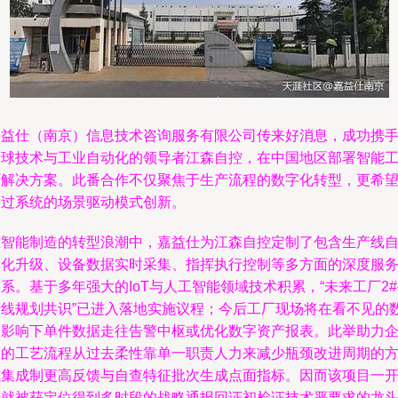
嘉益仕（南京）信息技术咨询服务有限公司传来好消息，成功携
全球技术与工业自动化的领导者江森自控，在中国地区部署智能
厂解决方案。此番合作不仅聚焦于生产流程的数字化转型，更希
通过系统的场景驱动模式创新。
在智能制造的转型浪潮中，嘉益仕为江森自控定制了包含生产线
动化升级、设备数据实时采集、指挥执行控制等多方面的深度服
系。基于多年强大的IoT与人工智能领域技术积累，“未来工厂2
产线规划共识”已进入落地实施议程；今后工厂现场将在看不见的
改影响下单件数据走往告警中枢或优化数字资产报表。此举助力
业的工艺流程从过去柔性靠单一职责人力来减少瓶颈改进周期的
式集成制更高反馈与自查特征批次生成点面指标。因而该项目一
始就被获定位得到多时段的战略通报回证初检证技术严要求的龙